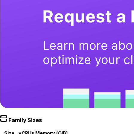
Family Sizes
Size
vCPUs
Memory (GiB)