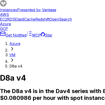
Instances
Presented by Vantage
AWS
EC2
RDS
ElastiCache
Redshift
OpenSearch
Azure
GCP
Get Notified
MCP
Star
Azure
VM
D8a v4
D8a v4
The D8a v4 is in the Dav4 series wit
$0.080986 per hour with spot instanc