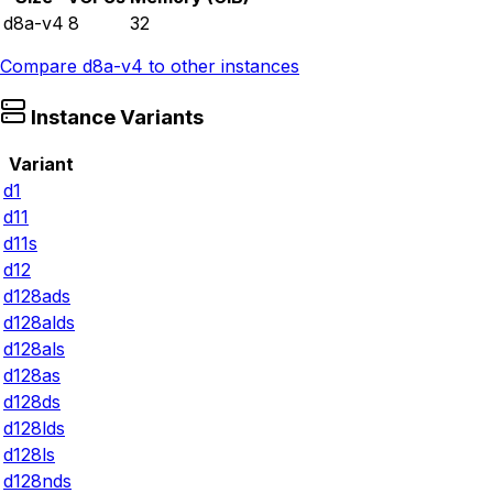
d8a-v4
8
32
Compare
d8a-v4
to other instances
Instance Variants
Variant
d1
d11
d11s
d12
d128ads
d128alds
d128als
d128as
d128ds
d128lds
d128ls
d128nds