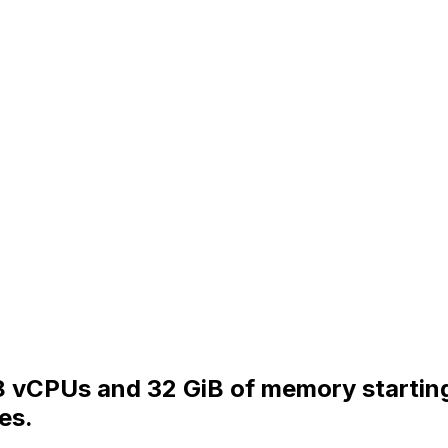
h 8 vCPUs and 32 GiB of memory starti
es.