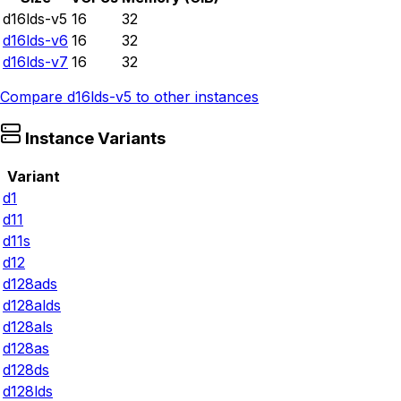
d16lds-v5
16
32
d16lds-v6
16
32
d16lds-v7
16
32
Compare
d16lds-v5
to other instances
Instance Variants
Variant
d1
d11
d11s
d12
d128ads
d128alds
d128als
d128as
d128ds
d128lds