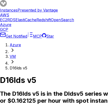
Instances
Presented by Vantage
AWS
EC2
RDS
ElastiCache
Redshift
OpenSearch
Azure
GCP
Get Notified
MCP
Star
Azure
VM
D16lds v5
D16lds v5
The D16lds v5 is in the Dldsv5 series
or $0.162125 per hour with spot insta