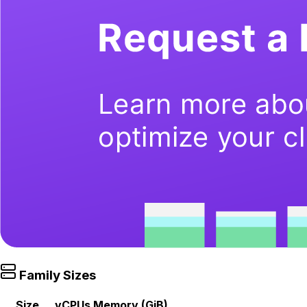
Family Sizes
Size
vCPUs
Memory (GiB)