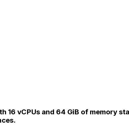
with 16 vCPUs and 64 GiB of memory st
nces.