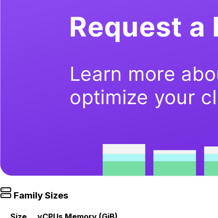
Family Sizes
Size
vCPUs
Memory (GiB)