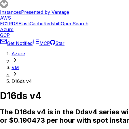
Instances
Presented by Vantage
AWS
EC2
RDS
ElastiCache
Redshift
OpenSearch
Azure
GCP
Get Notified
MCP
Star
Azure
VM
D16ds v4
D16ds v4
The D16ds v4 is in the Ddsv4 series 
or $0.190473 per hour with spot insta