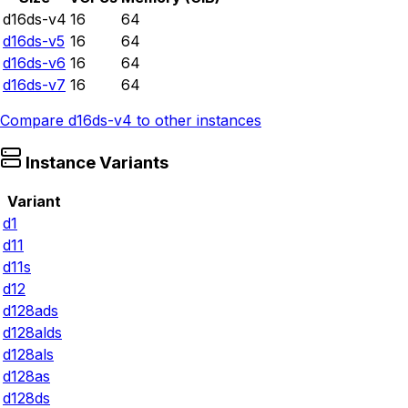
d16ds-v4
16
64
d16ds-v5
16
64
d16ds-v6
16
64
d16ds-v7
16
64
Compare
d16ds-v4
to other instances
Instance Variants
Variant
d1
d11
d11s
d12
d128ads
d128alds
d128als
d128as
d128ds