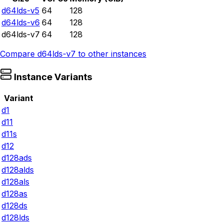
d64lds-v5
64
128
d64lds-v6
64
128
d64lds-v7
64
128
Compare
d64lds-v7
to other instances
Instance Variants
Variant
d1
d11
d11s
d12
d128ads
d128alds
d128als
d128as
d128ds
d128lds