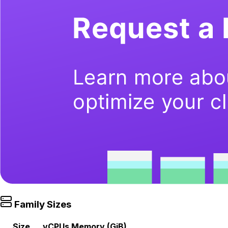
Family Sizes
Size
vCPUs
Memory (GiB)