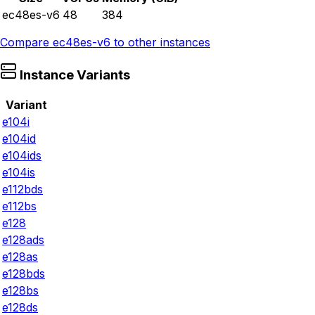
ec48es-v6
48
384
Compare
ec48es-v6
to other instances
Instance Variants
Variant
e104i
e104id
e104ids
e104is
e112bds
e112bs
e128
e128ads
e128as
e128bds
e128bs
e128ds