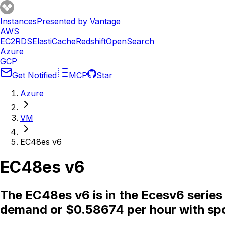
Instances
Presented by Vantage
AWS
EC2
RDS
ElastiCache
Redshift
OpenSearch
Azure
GCP
Get Notified
MCP
Star
Azure
VM
EC48es v6
EC48es v6
The EC48es v6 is in the Ecesv6 series
demand or $0.58674 per hour with spo