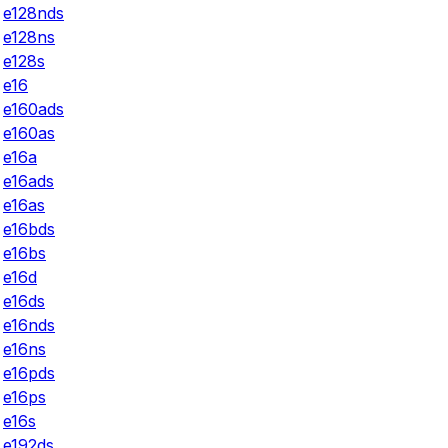
e128nds
e128ns
e128s
e16
e160ads
e160as
e16a
e16ads
e16as
e16bds
e16bs
e16d
e16ds
e16nds
e16ns
e16pds
e16ps
e16s
e192ds