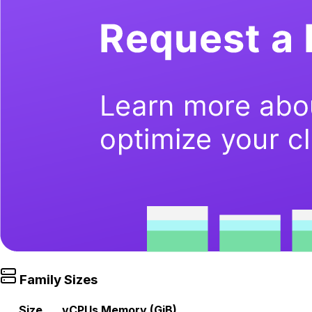
Family Sizes
Size
vCPUs
Memory (GiB)