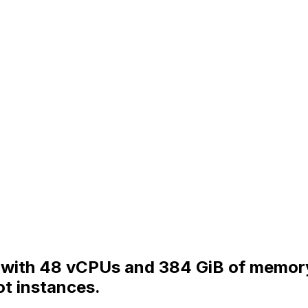
 with 48 vCPUs and 384 GiB of memory 
t instances.