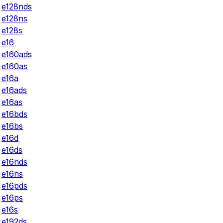
e128nds
e128ns
e128s
e16
e160ads
e160as
e16a
e16ads
e16as
e16bds
e16bs
e16d
e16ds
e16nds
e16ns
e16pds
e16ps
e16s
e192ds