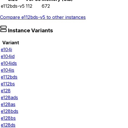
e112bds-v5
112
672
Compare
e112bds-v5
to other instances
Instance Variants
Variant
e104i
e104id
e104ids
e104is
e112bds
e112bs
e128
e128ads
e128as
e128bds
e128bs
e128ds