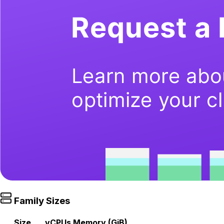
Family Sizes
Size
vCPUs
Memory (GiB)