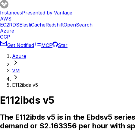
Instances
Presented by Vantage
AWS
EC2
RDS
ElastiCache
Redshift
OpenSearch
Azure
GCP
Get Notified
MCP
Star
Azure
VM
E112ibds v5
E112ibds v5
The E112ibds v5 is in the Ebdsv5 seri
demand or $2.163356 per hour with sp