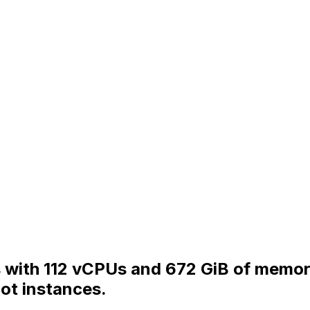
es with 112 vCPUs and 672 GiB of memor
ot instances.