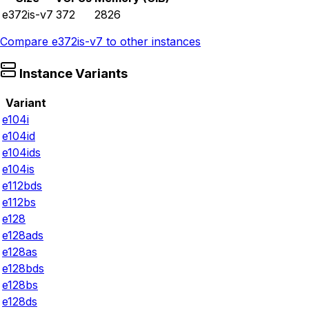
e372is-v7
372
2826
Compare
e372is-v7
to other instances
Instance Variants
Variant
e104i
e104id
e104ids
e104is
e112bds
e112bs
e128
e128ads
e128as
e128bds
e128bs
e128ds