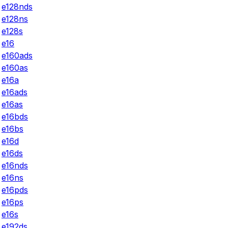
e128nds
e128ns
e128s
e16
e160ads
e160as
e16a
e16ads
e16as
e16bds
e16bs
e16d
e16ds
e16nds
e16ns
e16pds
e16ps
e16s
e192ds