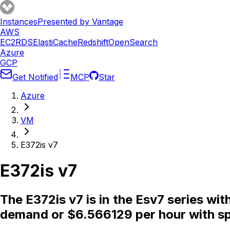
Instances
Presented by Vantage
AWS
EC2
RDS
ElastiCache
Redshift
OpenSearch
Azure
GCP
Get Notified
MCP
Star
Azure
VM
E372is v7
E372is v7
The E372is v7 is in the Esv7 series w
demand or $6.566129 per hour with sp