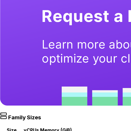
Family Sizes
Size
vCPUs
Memory (GiB)