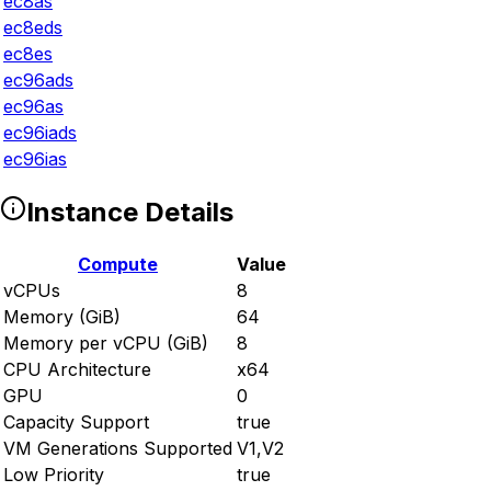
ec8as
ec8eds
ec8es
ec96ads
ec96as
ec96iads
ec96ias
Instance Details
Compute
Value
vCPUs
8
Memory (GiB)
64
Memory per vCPU (GiB)
8
CPU Architecture
x64
GPU
0
Capacity Support
true
VM Generations Supported
V1,V2
Low Priority
true