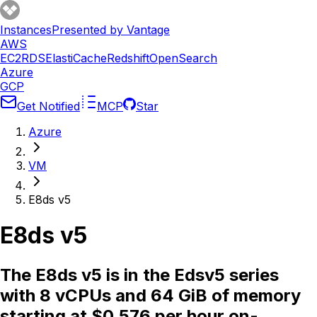
Instances
Presented by Vantage
AWS
EC2
RDS
ElastiCache
Redshift
OpenSearch
Azure
GCP
Get Notified
MCP
Star
Azure
VM
E8ds v5
E8ds v5
The E8ds v5 is in the Edsv5 series
with 8 vCPUs and 64 GiB of memory
starting at $0.576 per hour on-