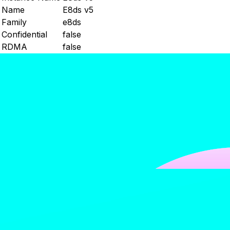
Name
E8ds v5
Family
e8ds
Confidential
false
RDMA
false